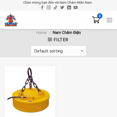
Chuyển
Chào mừng bạn đến với Nam Châm Miền Nam
đến
nội
0
dung
Home
/
Nam Châm Điện
FILTER