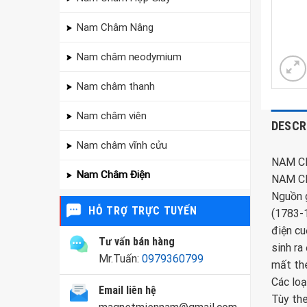
Nam Châm Nâng
Nam châm neodymium
Nam châm thanh
Nam châm viên
DESCR
Nam châm vĩnh cửu
NAM C
Nam Châm Điện
NAM CH
Nguồn g
HỖ TRỢ TRỰC TUYẾN
(1783-1
điện cu
Tư vấn bán hàng
sinh ra
Mr.Tuấn:
0979360799
mất th
Các lo
Email liên hệ
Tùy the