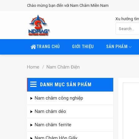
Chuyển
Chào mừng bạn đến với Nam Châm Miền Nam
đến
nội
Xu hướng tìm
Search
dung
for:
TRANG CHỦ
GIỚI THIỆU
SẢN PHẨM
Home
/
Nam Châm Điện
DANH MỤC SẢN PHẨM
Nam châm công nghiệp
Nam châm dẻo
Nam châm ferrite
Nam Châm Hộp Giấy