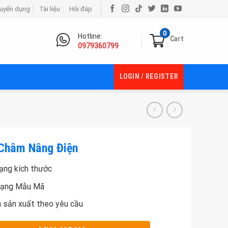
uyển dụng
Tài liệu
Hỏi đáp
0
Hotline:
Cart
0979360799
LOGIN / REGISTER
Châm Nâng Điện
ạng kích thước
Dạng Mẫu Mã
 sản xuất theo yêu cầu