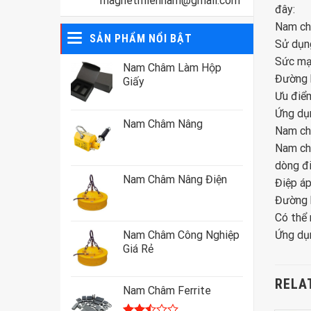
magnetmiennam@gmail.com
đây:
Nam ch
SẢN PHẨM NỔI BẬT
Sử dụn
Sức mạn
Nam Châm Làm Hộp
Đường 
Giấy
Ưu điểm
Ứng dụn
Nam Châm Nâng
Nam ch
Nam châ
dòng đi
Nam Châm Nâng Điện
Điệp áp
Đường 
Có thể 
Nam Châm Công Nghiệp
Ứng dụn
Giá Rẻ
RELA
Nam Châm Ferrite