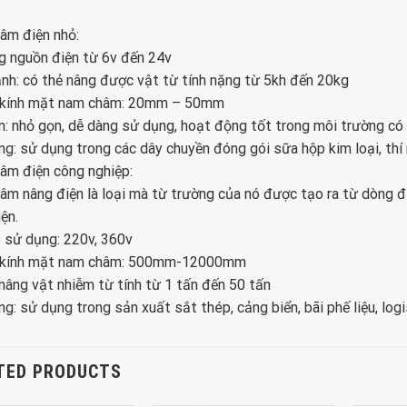
âm điện nhỏ:
g nguồn điện từ 6v đến 24v
h: có thẻ nâng được vật từ tính nặng từ 5kh đến 20kg
kính mặt nam châm: 20mm – 50mm
: nhỏ gọn, dễ dàng sử dụng, hoạt động tốt trong môi trường có 
g: sử dụng trong các dây chuyền đóng gói sữa hộp kim loại, thí 
âm điện công nghiệp:
m nâng điện là loại mà từ trường của nó được tạo ra từ dòng đi
ện.
 sử dụng: 220v, 360v
kính mặt nam châm: 500mm-12000mm
nâng vật nhiễm từ tính từ 1 tấn đến 50 tấn
g: sử dụng trong sản xuất sắt thép, cảng biển, bãi phế liệu, logis
TED PRODUCTS