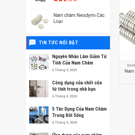
Rated
2.48
Nam châm Neodymi Các
out
of 5
Loại
TIN TỨC NỔI BẬT
Nguyên Nhân Làm Giảm Từ
Tính Của Nam Châm
NAM CHÂM VIÊN
NAM
6 Tháng 4, 2024
Nam châm vĩnh cửu dạng
Nam 
tròn
Công dụng của chốt cửa
từ tính trong nhà bạn
6 Tháng 4, 2024
5 Tác Dụng Của Nam Châm
Trong Đời Sống
6 Tháng 4, 2024