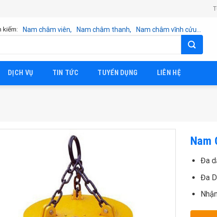
T
 kiếm:
Nam châm viên,
Nam châm thanh,
Nam châm vĩnh cửu...
DỊCH VỤ
TIN TỨC
TUYỂN DỤNG
LIÊN HỆ
Nam 
Đa d
Đa 
Nhận